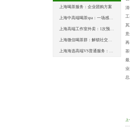
上海喝茶服务：企业团购方案
清
工
上海中高端喝茶spa：一场感官的盛宴
其
上海高端工作室外卖：1次预订享3次服务
意
上海微信喝茶群：解锁社交新玩法
再
上海海选高端VS普通服务：品质谁更胜？
茶
最
业
总
上