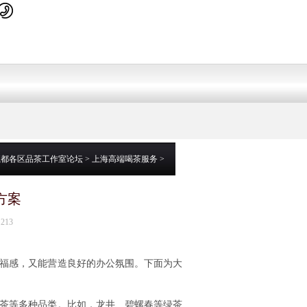
魔都各区品茶工作室论坛
>
上海高端喝茶服务
>
方案
213
福感，又能营造良好的办公氛围。下面为大
茶等多种品类。比如，龙井、碧螺春等绿茶